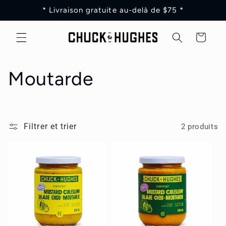
et
* Livraison gratuite au-delà de $75 *
passer
au
contenu
Panier
C
Moutarde
o
l
Filtrer et trier
2 produits
l
e
c
t