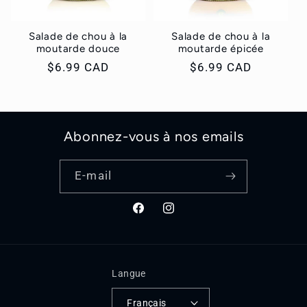
i
Salade de chou à la
Salade de chou à la
o
moutarde douce
moutarde épicée
Prix
$6.99 CAD
Prix
$6.99 CAD
n
habituel
habituel
:
Abonnez-vous à nos emails
E-mail
Facebook
Instagram
Langue
Français