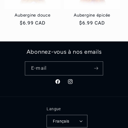
i
Aubergine douce
Aubergine épicée
o
Prix
$6.99 CAD
Prix
$6.99 CAD
habituel
habituel
n
:
Abonnez-vous à nos emails
E-mail
Facebook
Instagram
Langue
Français