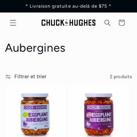
et
* Livraison gratuite au-delà de $75 *
passer
au
contenu
Panier
C
Aubergines
o
l
Filtrer et trier
2 produits
l
e
c
t