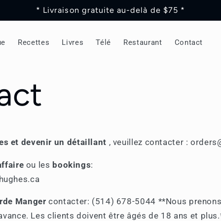
* Livraison gratuite au-delà de $75 *
ue
Recettes
Livres
Télé
Restaurant
Contact
act
s et devenir un
détaillant
, veuillez contacter : orde
affaire
ou les
bookings
:
hughes.ca
rde Manger
contacter: (514) 678-5044 *
*Nous prenons 
’avance. Les clients doivent être âgés de 18 ans et plus.