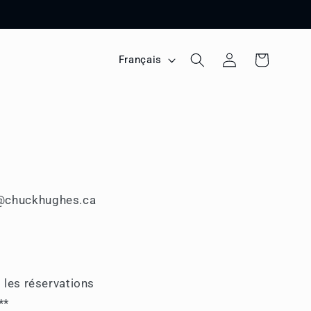
L
Connexion
Panier
Français
a
n
g
u
e
rs@chuckhughes.ca
les réservations
**