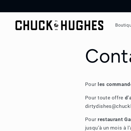
et
passer
au
contenu
Boutiq
Cont
Pour
les commande
Pour toute offre
d’
dirtydishes@chuck
Pour
restaurant
Ga
jusqu’à un mois à l